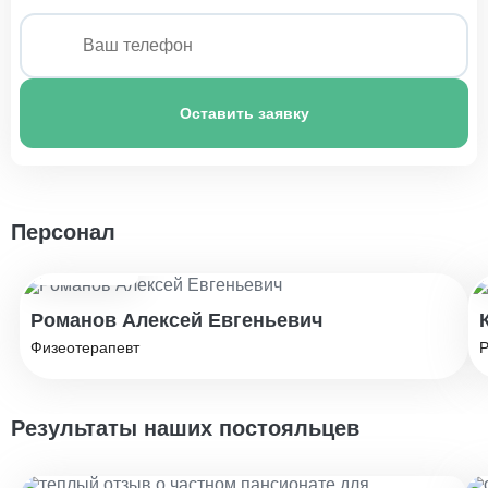
1 150 ₽
Пансионат для больных инсультом
1 200 ₽
Оставить заявку
Персонал
Стаж: 10 лет
Романов Алексей Евгеньевич
Физеотерапевт
Р
Результаты наших постояльцев