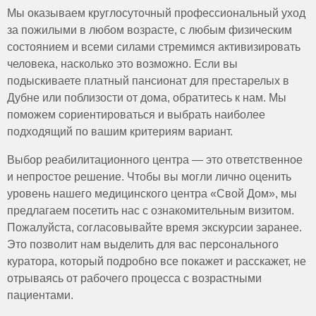
возрасте столкнулся с травматическими событиями.
близких. Мы также используем арт-терапию,
квалифицированные сиделки. Они проходят
начальный этап терапии занимает от 2 до 4 недель.
Мы оказываем круглосуточный профессиональный уход
музыкальную терапию и групповые занятия для
регулярное обучение и знают, как правильно
При необходимости лечение может быть продлено до
за пожилыми в любом возрасте, с любым физическим
повышения социальной активности и улучшения
поддерживать пожилых с повышенной тревожностью,
нескольких месяцев, особенно если невроз
состоянием и всеми силами стремимся активизировать
психоэмоционального состояния.
раздражительностью, апатией. Кроме того, сотрудники
сопровождается хроническими заболеваниями или
человека, насколько это возможно. Если вы
помогают следить за выполнением назначений врача,
выраженными эмоциональными нарушениями.
подыскиваете платный пансионат для престарелых в
организуют досуговую деятельность и оказывают
Дубне или поблизости от дома, обратитесь к нам. Мы
эмоциональную поддержку в любой ситуации.
поможем сориентироваться и выбрать наиболее
подходящий по вашим критериям вариант.
Выбор реабилитационного центра — это ответственное
и непростое решение. Чтобы вы могли лично оценить
уровень нашего медицинского центра «Свой Дом», мы
предлагаем посетить нас с ознакомительным визитом.
Пожалуйста, согласовывайте время экскурсии заранее.
Это позволит нам выделить для вас персонального
куратора, который подробно все покажет и расскажет, не
отрываясь от рабочего процесса с возрастными
пациентами.