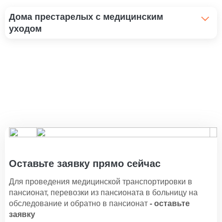
Дома престарелых с медицинским
уходом
Пансионат для престарелых с неврозом
1 100 ₽
Пансионат для пожилых с болезнью Альцгеймера
1 100 ₽
Пансионат для лежачих больных
1 300 ₽
Пансионат для пожилых с болезнью Паркинсона
1 150 ₽
Оставьте заявку прямо сейчас
Пансионат для пожилых с деменцией
Для проведения медицинской транспортировки в
1 100 ₽
пансионат, перевозки из пансионата в больницу на
обследование и обратно в пансионат
- оставьте
Пансионат для престарелых с артрозом
заявку