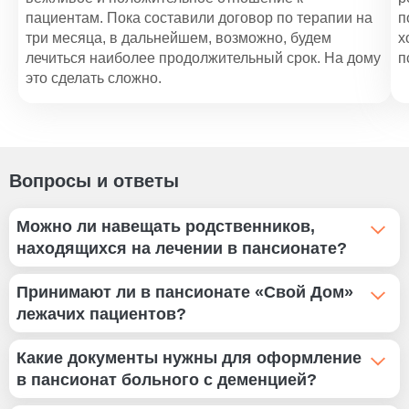
пациентам. Пока составили договор по терапии на
п
три месяца, в дальнейшем, возможно, будем
х
лечиться наиболее продолжительный срок. На дому
п
это сделать сложно.
Вопросы и ответы
Можно ли навещать родственников,
находящихся на лечении в пансионате?
Мы не устанавливаем ограничения на посещения.
Принимают ли в пансионате «Свой Дом»
Единственная просьба: согласовать время визита с
лежачих пациентов?
лечащим врачом или администрацией, чтобы не
помешать проведению оздоровительных и лечебных
У нас созданы все условия для тяжелобольных и
Какие документы нужны для оформление
процедур. При желании вы можете забрать пациента
инвалидов. Людям, неспособным к самостоятельному
в пансионат больного с деменцией?
домой (на выходные или праздники).
обслуживанию, предоставляется персональная