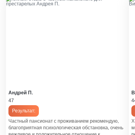
Андрей П.
В
47
4
Результат:
Частный пансионат с проживанием рекомендую,
Х
благоприятная психологическая обстановка, очень
м
вежливое и положительное отношение к
р