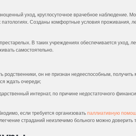
лноценный уход, круглосуточное врачебное наблюдение. М
 патологиях. Созданы комфортные условия проживания, ле
рестарелых. В таких учреждениях обеспечивается уход, леч
живать самостоятельно.
сть родственники, он не признан недееспособным, получит
ся ждать очереди;
ударственный интернат, по причине недостаточного финанс
ходимо, если требуется организовать
паллиативную помо
легчение страданий неизлечимо больного можно доверить 